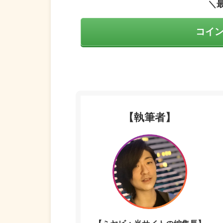
＼
コイ
【執筆者】