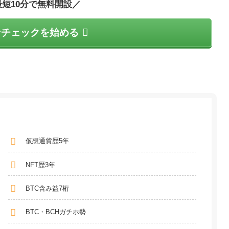
最短10分で無料開設／
ンチェックを始める
仮想通貨歴5年
NFT歴3年
BTC含み益7桁
BTC・BCHガチホ勢