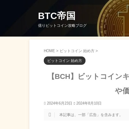
BTC帝国
億りビットコイン攻略ブログ
HOME
>
ビットコイン 始め方
>
ビットコイン 始め方
【BCH】ビットコイン
や
2024年6月23日
2024年8月10日
本記事は、一部「広告」を含みます。