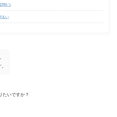
質問5つ
明るい
。
す。
りたいですか？